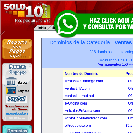
Dominios de la Categoría -
Ventas
316 dominios en esta categ
Mostrando 1 de 150
Ver siguientes 150 >>
Nombre de Dominio
Prec
VentasDeCatalogo.com
Ofe
Ventas247.com
Ofe
VentasInternet.net
Ofe
e-Oficina.com
Ofe
ArticulosEnVenta.com
Ofe
VentaDeAutomotores.com
Ofe
eProductos.com
$1,