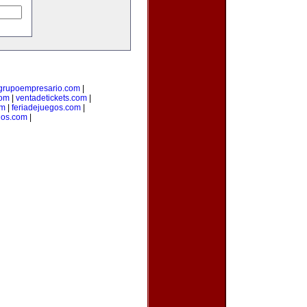
grupoempresario.com
|
com
|
ventadetickets.com
|
om
|
feriadejuegos.com
|
ios.com
|