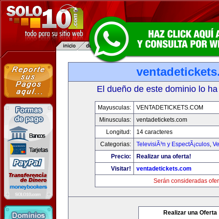
ventadeticket
El dueño de este dominio lo ha
Mayusculas:
VENTADETICKETS.COM
Minusculas:
ventadetickets.com
Longitud:
14 caracteres
Categorias:
TelevisiÃ³n y EspectÃ¡culos
,
Ve
Precio:
Realizar una oferta!
Visitar!
ventadetickets.com
Serán consideradas ofer
Realizar una Oferta