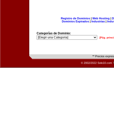
Registro de Dominios
|
Web Hosting
|
D
Dominios Expirados
|
Industrias
|
Indu
Categorías de Dominio:
[Pág. princi
** Precios expre
© 2002/2022 Solo10.com