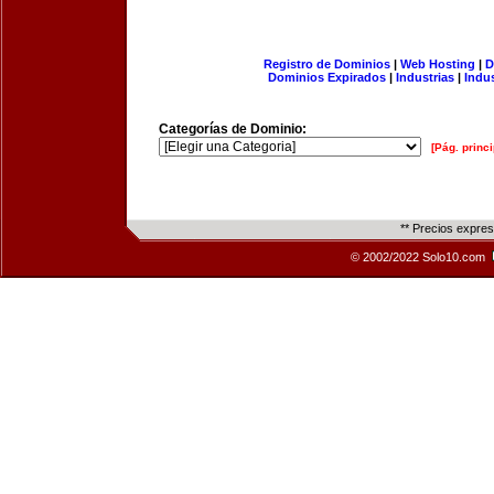
Registro de Dominios
|
Web Hosting
|
D
Dominios Expirados
|
Industrias
|
Indu
Categorías de Dominio:
[Pág. princi
** Precios expre
© 2002/2022 Solo10.com