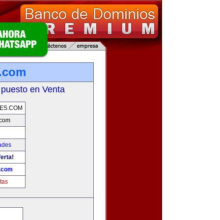
s.com
 puesto en Venta
ES.COM
.com
ades
erta!
.com
tas