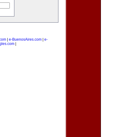
com
|
e-BuenosAires.com
|
e-
gles.com
|