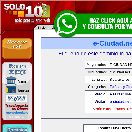
e-Ciudad.n
El dueño de este dominio lo ha
Mayusculas:
E-CIUDAD.N
Minusculas:
e-ciudad.net
Longitud:
8 caracteres
Categorias:
PaÃ­ses y Ci
Precio:
Realizar una 
Visitar!
e-ciudad.net
Serán consideradas ofer
Realizar una Oferta