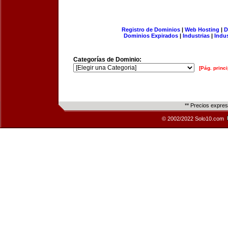
Registro de Dominios
|
Web Hosting
|
D
Dominios Expirados
|
Industrias
|
Indu
Categorías de Dominio:
[Pág. princi
** Precios expre
© 2002/2022 Solo10.com