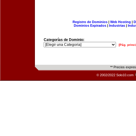
Registro de Dominios
|
Web Hosting
|
D
Dominios Expirados
|
Industrias
|
Indu
Categorías de Dominio:
[Pág. princi
** Precios expre
© 2002/2022 Solo10.com