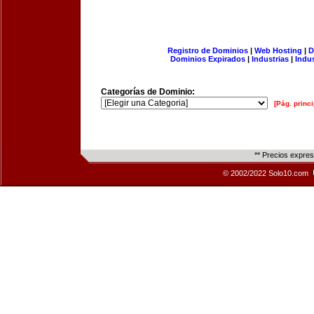
Registro de Dominios
|
Web Hosting
|
D
Dominios Expirados
|
Industrias
|
Indu
Categorías de Dominio:
[Pág. princi
** Precios expre
© 2002/2022 Solo10.com