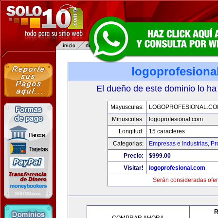
logoprofesiona
El dueño de este dominio lo ha
Mayusculas:
LOGOPROFESIONAL.CO
Minusculas:
logoprofesional.com
Longitud:
15 caracteres
Categorias:
Empresas e Industrias
,
Pr
Precio:
$999.00
Visitar!
logoprofesional.com
Serán consideradas ofer
R