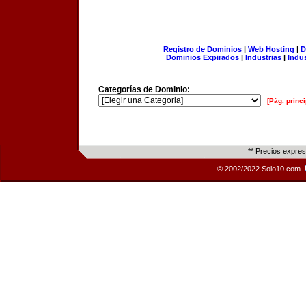
Registro de Dominios
|
Web Hosting
|
D
Dominios Expirados
|
Industrias
|
Indu
Categorías de Dominio:
[Pág. princi
** Precios expre
© 2002/2022 Solo10.com