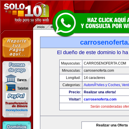
carrosenofert
El dueño de este dominio lo ha
Mayusculas:
CARROSENOFERTA.COM
Minusculas:
carrosenoferta.com
Longitud:
14 caracteres
Categorias:
AutomÃ³viles y Coches
,
Vent
Precio:
Realizar una oferta!
Visitar!
carrosenoferta.com
Serán consideradas ofer
Realizar una Oferta