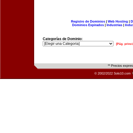
Registro de Dominios
|
Web Hosting
|
D
Dominios Expirados
|
Industrias
|
Indu
Categorías de Dominio:
[Pág. princi
** Precios expre
© 2002/2022 Solo10.com