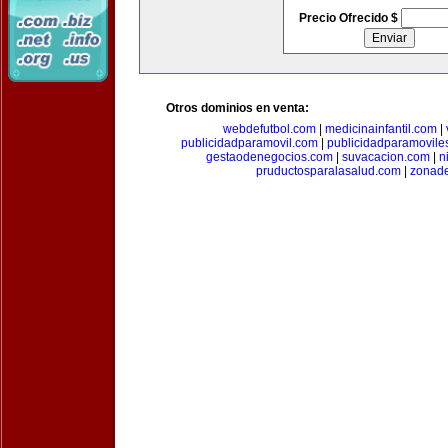
Precio Ofrecido $
Otros dominios en venta:
webdefutbol.com
|
medicinainfantil.com
|
publicidadparamovil.com
|
publicidadparamovile
gestaodenegocios.com
|
suvacacion.com
|
n
pruductosparalasalud.com
|
zonad