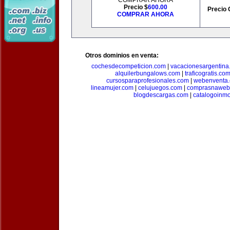
COMPRAR AHORA
Precio $
600.00
Precio 
COMPRAR AHORA
Otros dominios en venta:
cochesdecompeticion.com
|
vacacionesargentina
alquilerbungalows.com
|
traficogratis.co
cursosparaprofesionales.com
|
webenventa
lineamujer.com
|
celujuegos.com
|
comprasnaweb
blogdescargas.com
|
catalogoinmo