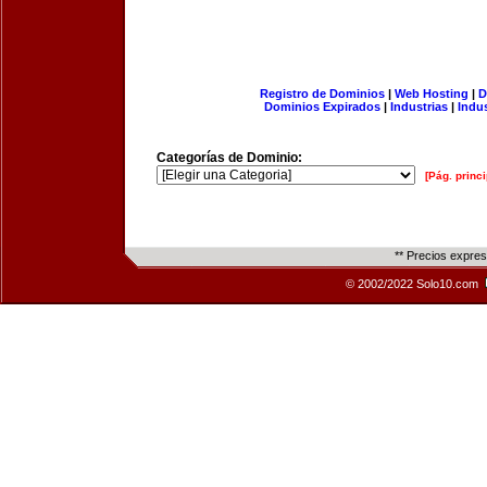
Registro de Dominios
|
Web Hosting
|
D
Dominios Expirados
|
Industrias
|
Indu
Categorías de Dominio:
[Pág. princi
** Precios expre
© 2002/2022 Solo10.com