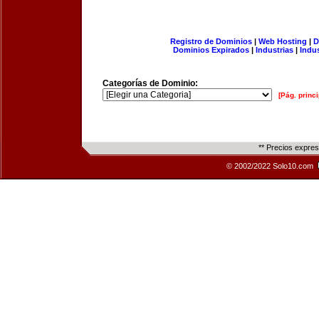
Registro de Dominios
|
Web Hosting
|
D
Dominios Expirados
|
Industrias
|
Indu
Categorías de Dominio:
[Pág. princi
** Precios expre
© 2002/2022 Solo10.com