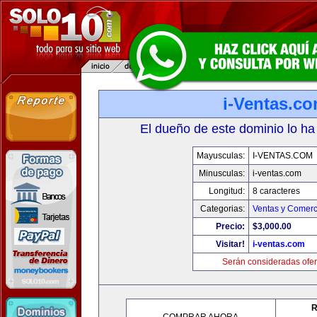
i-Ventas.c
El dueño de este dominio lo ha
Mayusculas:
I-VENTAS.COM
Minusculas:
i-ventas.com
Longitud:
8 caracteres
Categorias:
Ventas y Comerc
Precio:
$3,000.00
Visitar!
i-ventas.com
Serán consideradas ofer
R