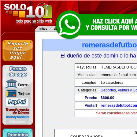
remerasdefutbo
El dueño de este dominio lo ha
Mayusculas:
REMERASDEFUTBO
Minusculas:
remerasdefutbol.com
Longitud:
15 caracteres
Categorias:
Deportes
,
Ventas y Co
Precio:
$600.00
Visitar!
remerasdefutbol.co
Serán consideradas ofer
R