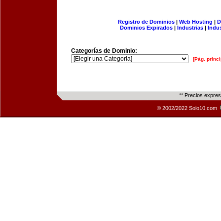
Registro de Dominios
|
Web Hosting
|
D
Dominios Expirados
|
Industrias
|
Indu
Categorías de Dominio:
[Pág. princi
** Precios expre
© 2002/2022 Solo10.com