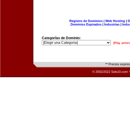
Registro de Dominios
|
Web Hosting
|
D
Dominios Expirados
|
Industrias
|
Indu
Categorías de Dominio:
[Pág. princi
** Precios expre
© 2002/2022 Solo10.com