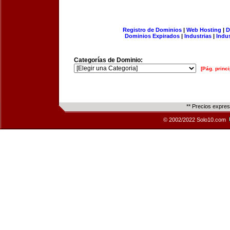
Registro de Dominios
|
Web Hosting
|
D
Dominios Expirados
|
Industrias
|
Indu
Categorías de Dominio:
[Pág. princi
** Precios expre
© 2002/2022 Solo10.com