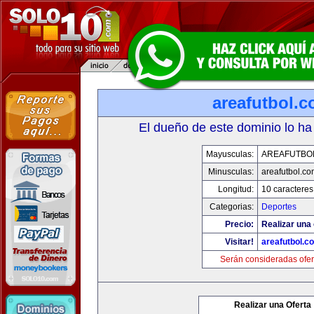
areafutbol.
El dueño de este dominio lo ha
Mayusculas:
AREAFUTBO
Minusculas:
areafutbol.co
Longitud:
10 caracteres
Categorias:
Deportes
Precio:
Realizar una 
Visitar!
areafutbol.c
Serán consideradas ofer
Realizar una Oferta