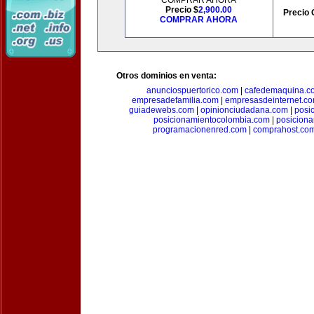
COMPRAR AHORA
Precio $
2,900.00
Precio 
COMPRAR AHORA
Otros dominios en venta:
anunciospuertorico.com
|
cafedemaquina.c
empresadefamilia.com
|
empresasdeinternet.c
guiadewebs.com
|
opinionciudadana.com
|
posi
posicionamientocolombia.com
|
posicion
programacionenred.com
|
comprahost.co