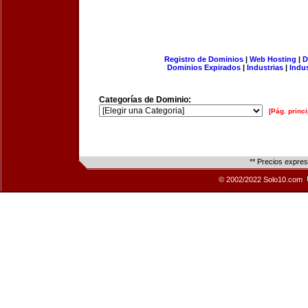
Registro de Dominios
|
Web Hosting
|
D
Dominios Expirados
|
Industrias
|
Indu
Categorías de Dominio:
[Pág. princi
** Precios expre
© 2002/2022 Solo10.com