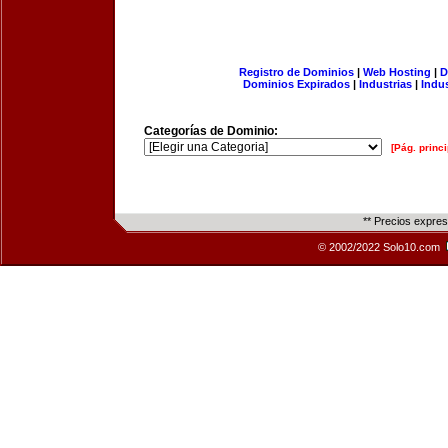
Registro de Dominios
|
Web Hosting
|
D
Dominios Expirados
|
Industrias
|
Indu
Categorías de Dominio:
[Pág. princi
** Precios expre
© 2002/2022 Solo10.com