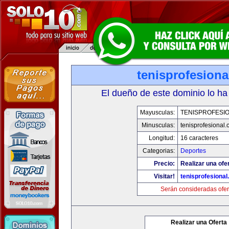
tenisprofesion
El dueño de este dominio lo ha
Mayusculas:
TENISPROFESI
Minusculas:
tenisprofesional
Longitud:
16 caracteres
Categorias:
Deportes
Precio:
Realizar una ofe
Visitar!
tenisprofesiona
Serán consideradas ofer
Realizar una Oferta