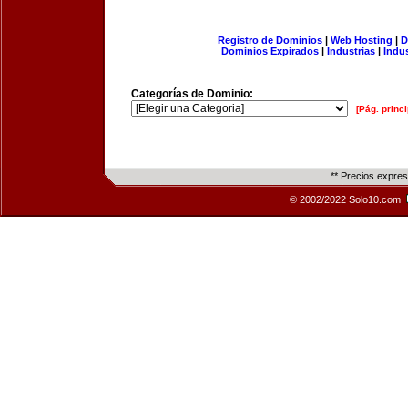
Registro de Dominios
|
Web Hosting
|
D
Dominios Expirados
|
Industrias
|
Indu
Categorías de Dominio:
[Pág. princi
** Precios expre
© 2002/2022 Solo10.com