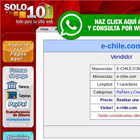
e-chile.co
Vendido!
Mayusculas:
E-CHILE.CO
Minusculas:
e-chile.com
Longitud:
7 caracteres
Categorias:
PaÃ­ses y Ci
Precio:
Realizar una 
Visitar!
e-chile.com
Serán consideradas ofer