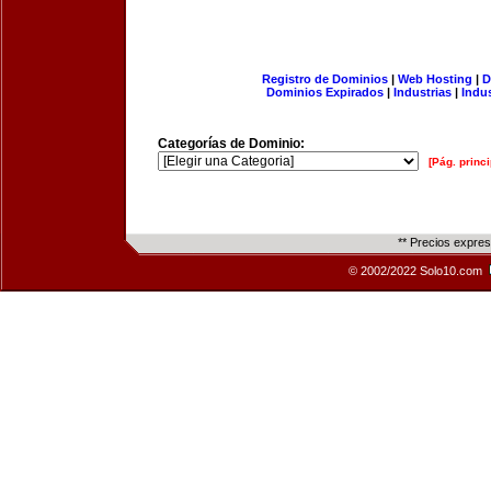
Registro de Dominios
|
Web Hosting
|
D
Dominios Expirados
|
Industrias
|
Indu
Categorías de Dominio:
[Pág. princi
** Precios expre
© 2002/2022 Solo10.com