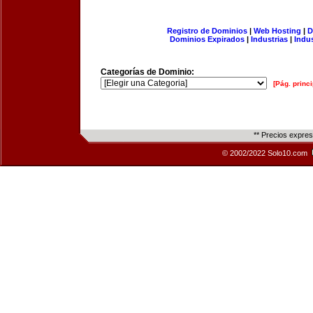
Registro de Dominios
|
Web Hosting
|
D
Dominios Expirados
|
Industrias
|
Indu
Categorías de Dominio:
[Pág. princi
** Precios expre
© 2002/2022 Solo10.com