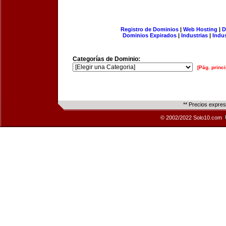
Registro de Dominios
|
Web Hosting
|
D
Dominios Expirados
|
Industrias
|
Indu
Categorías de Dominio:
[Pág. princi
** Precios expre
© 2002/2022 Solo10.com