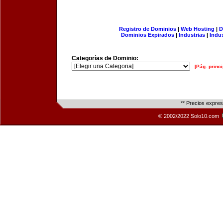
Registro de Dominios
|
Web Hosting
|
D
Dominios Expirados
|
Industrias
|
Indu
Categorías de Dominio:
[Pág. princi
** Precios expre
© 2002/2022 Solo10.com