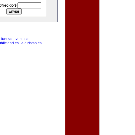
Ofrecido $
|
fuerzadeventas.net
|
blicidad.es
|
e-turismo.es
|