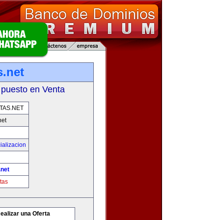
s.net
 puesto en Venta
TAS.NET
net
ializacion
.net
tas
ealizar una Oferta