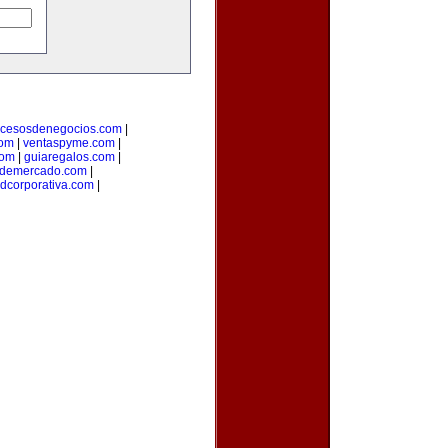
ocesosdenegocios.com
|
com
|
ventaspyme.com
|
com
|
guiaregalos.com
|
ndemercado.com
|
adcorporativa.com
|