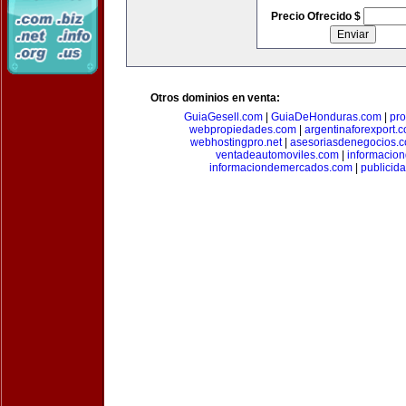
Precio Ofrecido $
Otros dominios en venta:
GuiaGesell.com
|
GuiaDeHonduras.com
|
pr
webpropiedades.com
|
argentinaforexport.
webhostingpro.net
|
asesoriasdenegocios.
ventadeautomoviles.com
|
informacio
informaciondemercados.com
|
publicid