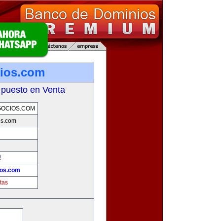
ios.com
 puesto en Venta
GOCIOS.COM
os.com
!
ios.com
tas