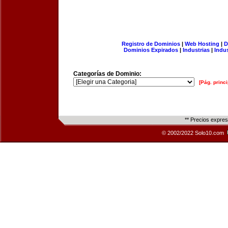
Registro de Dominios
|
Web Hosting
|
D
Dominios Expirados
|
Industrias
|
Indu
Categorías de Dominio:
[Pág. princi
** Precios expre
© 2002/2022 Solo10.com