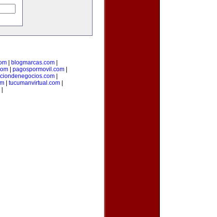
com
|
blogmarcas.com
|
com
|
pagospormovil.com
|
cciondenegocios.com
|
om
|
tucumanvirtual.com
|
|