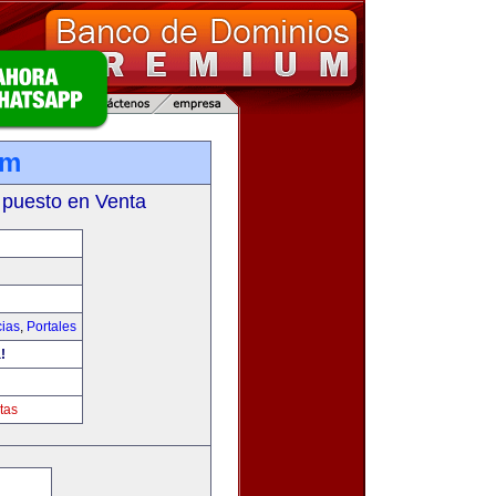
om
 puesto en Venta
cias
,
Portales
!
tas