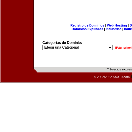
Registro de Dominios
|
Web Hosting
|
D
Dominios Expirados
|
Industrias
|
Indu
Categorías de Dominio:
[Pág. princi
** Precios expre
© 2002/2022 Solo10.com