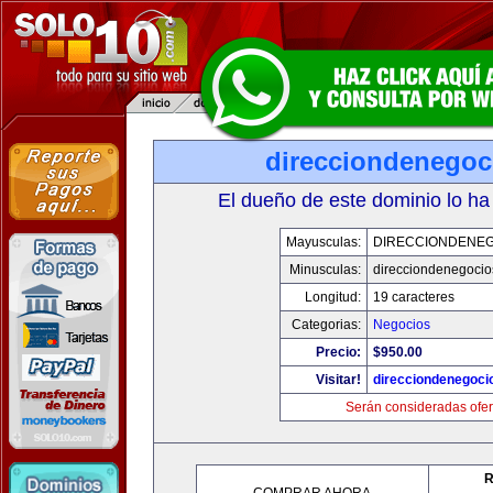
direcciondenegoc
El dueño de este dominio lo ha
Mayusculas:
DIRECCIONDENE
Minusculas:
direcciondenegoci
Longitud:
19 caracteres
Categorias:
Negocios
Precio:
$950.00
Visitar!
direcciondenegoci
Serán consideradas ofer
R