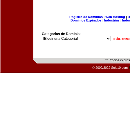
Registro de Dominios
|
Web Hosting
|
D
Dominios Expirados
|
Industrias
|
Indu
Categorías de Dominio:
[Pág. princi
** Precios expre
© 2002/2022 Solo10.com