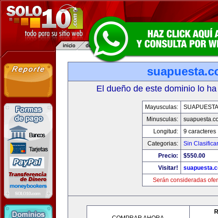
suapuesta.
El dueño de este dominio lo ha
Mayusculas:
SUAPUEST
Minusculas:
suapuesta.c
Longitud:
9 caracteres
Categorias:
Sin Clasifica
Precio:
$550.00
Visitar!
suapuesta.
Serán consideradas ofer
R