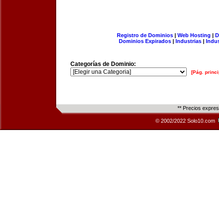
Registro de Dominios
|
Web Hosting
|
D
Dominios Expirados
|
Industrias
|
Indu
Categorías de Dominio:
[Pág. princi
** Precios expre
© 2002/2022 Solo10.com