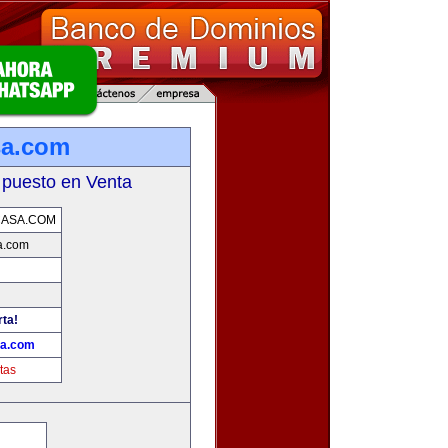
sa.com
 puesto en Venta
CASA.COM
a.com
rta!
sa.com
tas