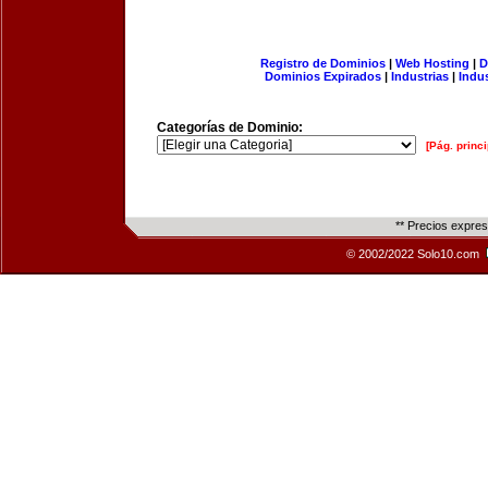
Registro de Dominios
|
Web Hosting
|
D
Dominios Expirados
|
Industrias
|
Indu
Categorías de Dominio:
[Pág. princi
** Precios expre
© 2002/2022 Solo10.com