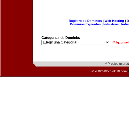
Registro de Dominios
|
Web Hosting
|
D
Dominios Expirados
|
Industrias
|
Indu
Categorías de Dominio:
[Pág. princi
** Precios expre
© 2002/2022 Solo10.com