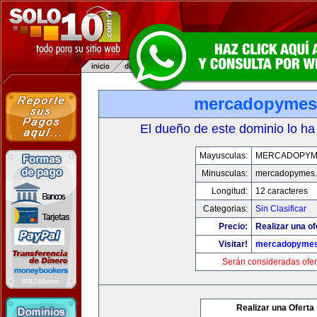
mercadopymes
El dueño de este dominio lo ha
Mayusculas:
MERCADOPYM
Minusculas:
mercadopymes
Longitud:
12 caracteres
Categorias:
Sin Clasificar
Precio:
Realizar una of
Visitar!
mercadopyme
Serán consideradas ofer
Realizar una Oferta