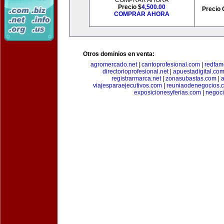
COMPRAR AHORA
Precio $
4,500.00
Precio 
COMPRAR AHORA
Otros dominios en venta:
agromercado.net
|
cantoprofesional.com
|
redfam
directorioprofesional.net
|
apuestadigital.co
registrarmarca.net
|
zonasubastas.com
|
a
viajesparaejecutivos.com
|
reuniaodenegocios.
exposicionesyferias.com
|
negoc