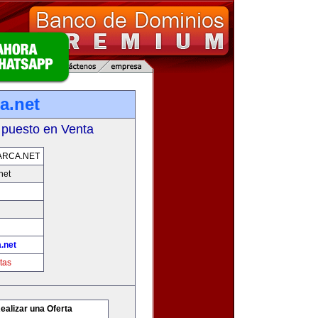
a.net
 puesto en Venta
ARCA.NET
net
.net
tas
ealizar una Oferta