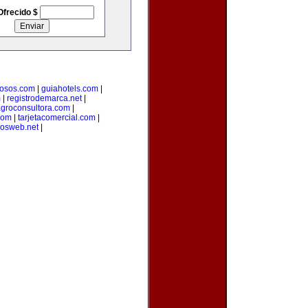
Ofrecido $
osos.com
|
guiahotels.com
|
m
|
registrodemarca.net
|
groconsultora.com
|
com
|
tarjetacomercial.com
|
iosweb.net
|