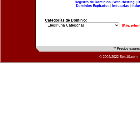
Registro de Dominios
|
Web Hosting
|
D
Dominios Expirados
|
Industrias
|
Indu
Categorías de Dominio:
[Pág. princi
** Precios expre
© 2002/2022 Solo10.com