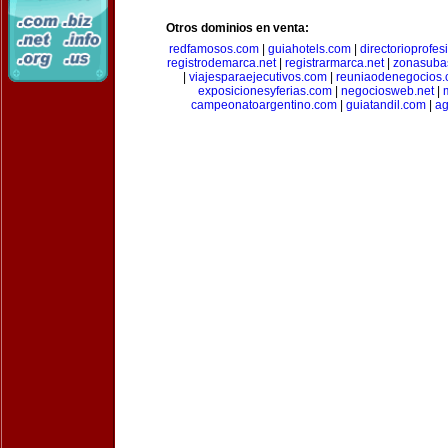
Otros dominios en venta:
redfamosos.com
|
guiahotels.com
|
directorioprofes
registrodemarca.net
|
registrarmarca.net
|
zonasuba
|
viajesparaejecutivos.com
|
reuniaodenegocios
exposicionesyferias.com
|
negociosweb.net
|
campeonatoargentino.com
|
guiatandil.com
|
ag