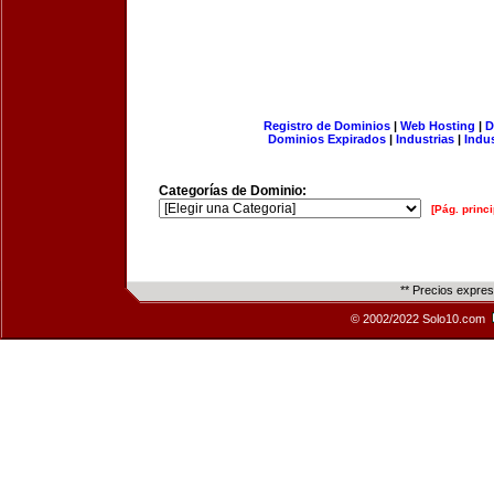
Registro de Dominios
|
Web Hosting
|
D
Dominios Expirados
|
Industrias
|
Indu
Categorías de Dominio:
[Pág. princi
** Precios expre
© 2002/2022 Solo10.com