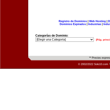
Registro de Dominios
|
Web Hosting
|
D
Dominios Expirados
|
Industrias
|
Indu
Categorías de Dominio:
[Pág. princi
** Precios expre
© 2002/2022 Solo10.com