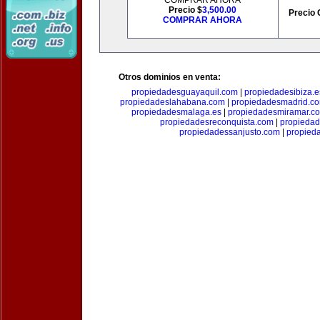
COMPRAR AHORA
Precio $
3,500.00
Precio 
COMPRAR AHORA
Otros dominios en venta:
propiedadesguayaquil.com
|
propiedadesibiza.e
propiedadeslahabana.com
|
propiedadesmadrid.co
propiedadesmalaga.es
|
propiedadesmiramar.c
propiedadesreconquista.com
|
propiedad
propiedadessanjusto.com
|
propieda