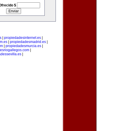
Ofrecido $
s
|
propiedadesinternet.es
|
m.es
|
propiedadesmadrid.es
|
om
|
propiedadesmurcia.es
|
esriogallegos.com
|
dessevilla.es
|