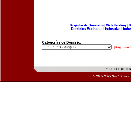
Registro de Dominios
|
Web Hosting
|
D
Dominios Expirados
|
Industrias
|
Indu
Categorías de Dominio:
[Pág. princi
** Precios expre
© 2002/2022 Solo10.com