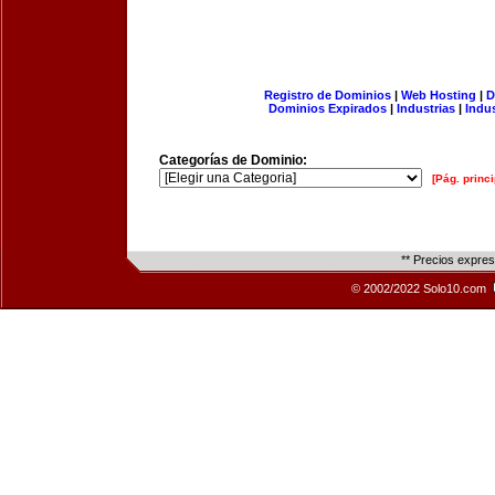
Registro de Dominios
|
Web Hosting
|
D
Dominios Expirados
|
Industrias
|
Indu
Categorías de Dominio:
[Pág. princi
** Precios expre
© 2002/2022 Solo10.com