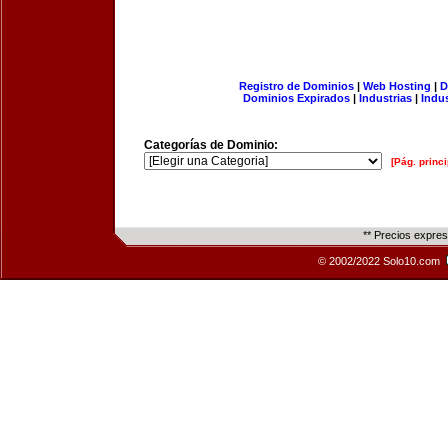
Registro de Dominios
|
Web Hosting
|
D
Dominios Expirados
|
Industrias
|
Indu
Categorías de Dominio:
[Pág. princi
** Precios expre
© 2002/2022 Solo10.com