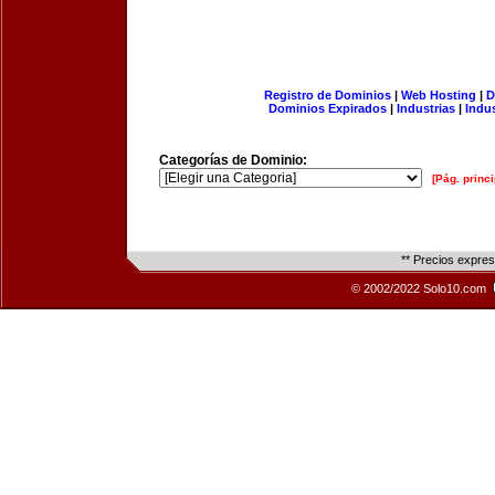
Registro de Dominios
|
Web Hosting
|
D
Dominios Expirados
|
Industrias
|
Indu
Categorías de Dominio:
[Pág. princi
** Precios expre
© 2002/2022 Solo10.com