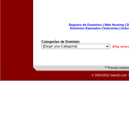
Registro de Dominios
|
Web Hosting
|
D
Dominios Expirados
|
Industrias
|
Indu
Categorías de Dominio:
[Pág. princi
** Precios expre
© 2002/2022 Solo10.com