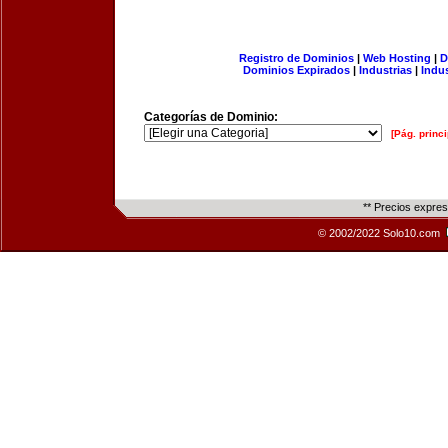
Registro de Dominios
|
Web Hosting
|
D
Dominios Expirados
|
Industrias
|
Indu
Categorías de Dominio:
[Pág. princi
** Precios expre
© 2002/2022 Solo10.com