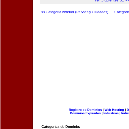
Ver Siguientes 81 >
<< Categoria Anterior (PaÃ­ses y Ciudades)
Categori
Registro de Dominios
|
Web Hosting
|
D
Dominios Expirados
|
Industrias
|
Indu
Categorías de Dominio: