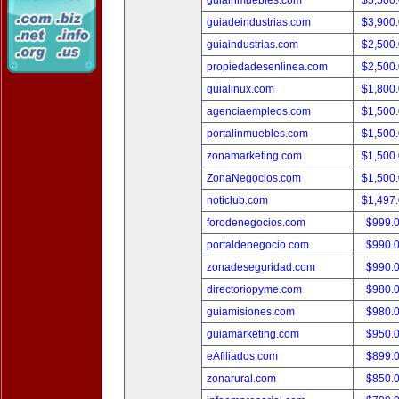
guiainmuebles.com
$5,500
guiadeindustrias.com
$3,900
guiaindustrias.com
$2,500
propiedadesenlinea.com
$2,500
guialinux.com
$1,800
agenciaempleos.com
$1,500
portalinmuebles.com
$1,500
zonamarketing.com
$1,500
ZonaNegocios.com
$1,500
noticlub.com
$1,497
forodenegocios.com
$999.
portaldenegocio.com
$990.
zonadeseguridad.com
$990.
directoriopyme.com
$980.
guiamisiones.com
$980.
guiamarketing.com
$950.
eAfiliados.com
$899.
zonarural.com
$850.