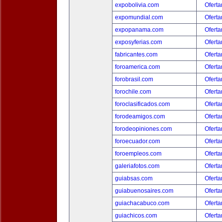
expobolivia.com
Oferta
expomundial.com
Oferta
expopanama.com
Oferta
exposyferias.com
Oferta
fabricantes.com
Oferta
foroamerica.com
Oferta
forobrasil.com
Oferta
forochile.com
Oferta
foroclasificados.com
Oferta
forodeamigos.com
Oferta
forodeopiniones.com
Oferta
foroecuador.com
Oferta
foroempleos.com
Oferta
galeriafotos.com
Oferta
guiabsas.com
Oferta
guiabuenosaires.com
Oferta
guiachacabuco.com
Oferta
guiachicos.com
Oferta