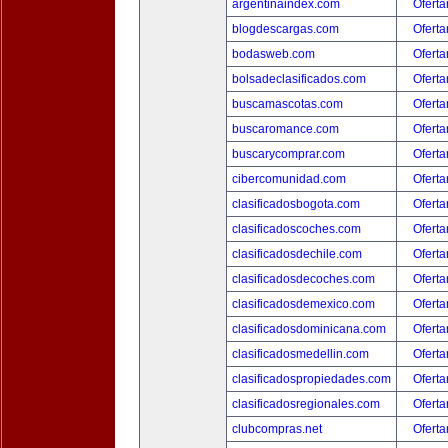
argentinaindex.com
Oferta
blogdescargas.com
Oferta
bodasweb.com
Oferta
bolsadeclasificados.com
Oferta
buscamascotas.com
Oferta
buscaromance.com
Oferta
buscarycomprar.com
Oferta
cibercomunidad.com
Oferta
clasificadosbogota.com
Oferta
clasificadoscoches.com
Oferta
clasificadosdechile.com
Oferta
clasificadosdecoches.com
Oferta
clasificadosdemexico.com
Oferta
clasificadosdominicana.com
Oferta
clasificadosmedellin.com
Oferta
clasificadospropiedades.com
Oferta
clasificadosregionales.com
Oferta
clubcompras.net
Oferta