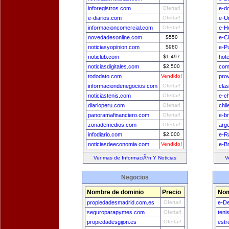
inforegistros.com
Ofertar!
e-d
e-diarios.com
Ofertar!
e-U
informacioncomercial.com
Ofertar!
e-H
novedadesonline.com
$550
e-C
noticiasyopinion.com
$980
e-P
noticlub.com
$1,497
hot
noticiasdigitales.com
$2,500
com
tododato.com
Vendido!
pro
informaciondenegocios.com
Ofertar!
cla
noticiastenis.com
Ofertar!
e-ch
diarioperu.com
Ofertar!
chi
panoramafinanciero.com
Ofertar!
e-br
zonademedios.com
Ofertar!
arg
infodiario.com
$2,000
e-R
noticiasdeeconomia.com
Vendido!
e-Br
Ver mas de InformaciÃ³n Y Noticias
V
Negocios
Nombre de dominio
Precio
Nom
propiedadesmadrid.com.es
Ofertar!
e-D
seguroparapymes.com
Ofertar!
teni
propiedadesgijon.es
Ofertar!
estr