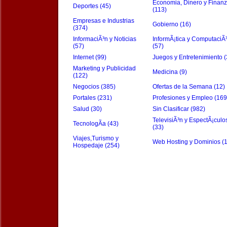
Economia, Dinero y Finan
Deportes (45)
(113)
Empresas e Industrias
Gobierno (16)
(374)
InformaciÃ³n y Noticias
InformÃ¡tica y ComputaciÃ
(57)
(57)
Internet (99)
Juegos y Entretenimiento (
Marketing y Publicidad
Medicina (9)
(122)
Negocios (385)
Ofertas de la Semana (12)
Portales (231)
Profesiones y Empleo (169
Salud (30)
Sin Clasificar (982)
TelevisiÃ³n y EspectÃ¡culo
TecnologÃ­a (43)
(33)
Viajes,Turismo y
Web Hosting y Dominios (
Hospedaje (254)