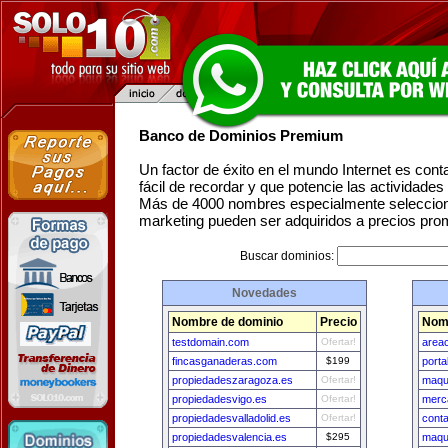
Banco de Dominios Premium
Un factor de éxito en el mundo Internet es con
fácil de recordar y que potencie las actividade
Más de 4000 nombres especialmente seleccion
marketing pueden ser adquiridos a precios pro
Buscar dominios:
Novedades
Nombre de dominio
Precio
Nomb
testdomain.com
Ofertar!
areac
fincasganaderas.com
$199
porta
propiedadeszaragoza.es
Ofertar!
maqu
propiedadesvigo.es
Ofertar!
merc
propiedadesvalladolid.es
Ofertar!
cont
propiedadesvalencia.es
$295
maqui