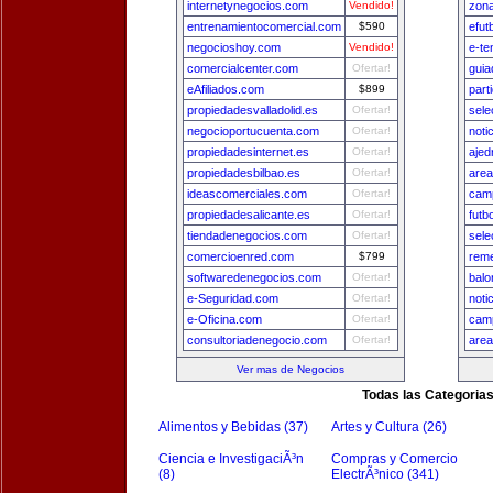
internetynegocios.com
Vendido!
zon
entrenamientocomercial.com
$590
efut
negocioshoy.com
Vendido!
e-te
comercialcenter.com
Ofertar!
gui
eAfiliados.com
$899
part
propiedadesvalladolid.es
Ofertar!
sele
negocioportucuenta.com
Ofertar!
noti
propiedadesinternet.es
Ofertar!
ajed
propiedadesbilbao.es
Ofertar!
area
ideascomerciales.com
Ofertar!
camp
propiedadesalicante.es
Ofertar!
futb
tiendadenegocios.com
Ofertar!
sele
comercioenred.com
$799
reme
softwaredenegocios.com
Ofertar!
balo
e-Seguridad.com
Ofertar!
noti
e-Oficina.com
Ofertar!
camp
consultoriadenegocio.com
Ofertar!
area
Ver mas de Negocios
Todas las Categoria
Alimentos y Bebidas (37)
Artes y Cultura (26)
Ciencia e InvestigaciÃ³n
Compras y Comercio
(8)
ElectrÃ³nico (341)