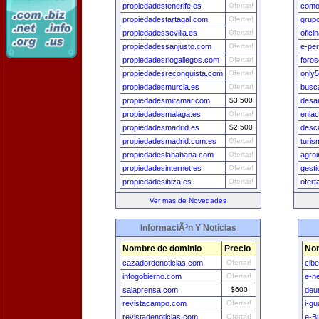
propiedadestenerife.es
Ofertar!
como
propiedadestartagal.com
Ofertar!
grup
propiedadessevilla.es
Ofertar!
ofici
propiedadessanjusto.com
Ofertar!
e-per
propiedadesriogallegos.com
Ofertar!
foros
propiedadesreconquista.com
Ofertar!
only
propiedadesmurcia.es
Ofertar!
busc
propiedadesmiramar.com
$3,500
desar
propiedadesmalaga.es
Ofertar!
enla
propiedadesmadrid.es
$2,500
desc
propiedadesmadrid.com.es
Ofertar!
turi
propiedadeslahabana.com
Ofertar!
agroi
propiedadesinternet.es
Ofertar!
gest
propiedadesibiza.es
Ofertar!
ofer
Ver mas de Novedades
InformaciÃ³n Y Noticias
Nombre de dominio
Precio
Nom
cazadordenoticias.com
Ofertar!
cib
infogobierno.com
Ofertar!
e-n
salaprensa.com
$600
deu
revistacampo.com
Ofertar!
i-g
revistadenoticias.com
Ofertar!
e-B